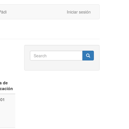
Pädi
Iniciar sesión
Search
Search
Search
a de
icación
-01