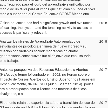
autorregulado para el logro del aprendizaje significativo por
medio de un taller para alumnos que estudian en línea el nivel
medio superior en el Centro Educativo CODAF Magdalena
Online education has had a significant growth and evaluation
2018
of learning, the system and the teaching activity to assess its
success is particularly relevant.
Analizar los niveles de Aprendizaje Autorregulado de
2018
estudiantes de psicología en línea de nuevo ingreso y su
relación con variables sociodemográficas en cuatro
generaciones consecutivas fue el objetivo que impulso todo
este trabajo.
Antes da perspectiva dos Recursos Educacionais Abertos
2017
(REA), cujo termo foi cunhado em 2002, no Fórum sobre o
Impacto de Cursos Abertos do Ensino Superior nos Países em
Desenvolvimento, da UNESCO (Allen; Seaman, 2014), pouca
era a preocupação com a licença dos materiais didáticos
divulgados, e a
El ponente relata su experiencia sobre la transición del uso de
2017
Git en vez de un LMS tradicional. Para ello, la experiencia que