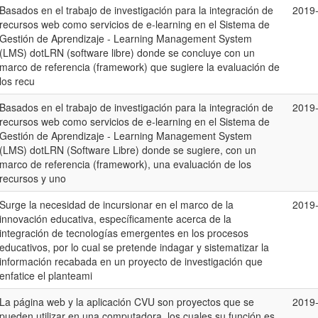
Basados en el trabajo de investigación para la integración de
2019
recursos web como servicios de e-learning en el Sistema de
Gestión de Aprendizaje - Learning Management System
(LMS) dotLRN (software libre) donde se concluye con un
marco de referencia (framework) que sugiere la evaluación de
los recu
Basados en el trabajo de investigación para la integración de
2019
recursos web como servicios de e-learning en el Sistema de
Gestión de Aprendizaje - Learning Management System
(LMS) dotLRN (Software Libre) donde se sugiere, con un
marco de referencia (framework), una evaluación de los
recursos y uno
Surge la necesidad de incursionar en el marco de la
2019
innovación educativa, específicamente acerca de la
integración de tecnologías emergentes en los procesos
educativos, por lo cual se pretende indagar y sistematizar la
información recabada en un proyecto de investigación que
enfatice el planteami
La página web y la aplicación CVU son proyectos que se
2019
pueden utilizar en una computadora, los cuales su función es