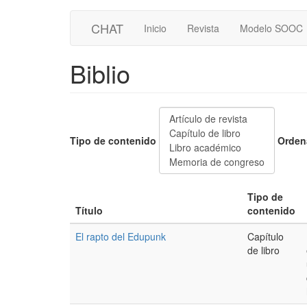
Main
User
Pasar
CHAT
Inicio
Revista
Modelo SOOC
al
navigation
account
contenido
principal
menu
Biblio
Tipo de contenido
Orden
Tipo de
Título
contenido
El rapto del Edupunk
Capítulo
de libro