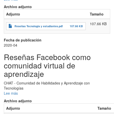
Reseñas
Archivo adjunto
Tecnología
Adjunto
Tamaño
y
estudiantes
107.66 KB
universitarios
Reseñas Tecnología y estudiantes.pdf
107.66 KB
en
educación:
un
Fecha de publicación
aporte
2020-04
desde
Reseñas Facebook como
los
entornos
comunidad virtual de
personales
de
aprendizaje
aprendizaje
CHAT - Comunidad de Habilidades y Aprendizaje con
Tecnologías
Lee más
sobre
Reseñas
Archivo adjunto
Facebook
Adjunto
Tamaño
como
comunidad