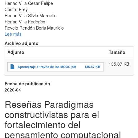
Henao Villa Cesar Felipe
Castro Frey
Henao Villa Silvia Marcela
Henao Villa Federico
Revelo Rendón Boris Mauricio
Lee más
sobre
Aprendizaje
Archivo adjunto
a
Adjunto
Tamaño
través
de
135.87 KB
los
Aprendizaje a través de los MOOC.pdf
135.87 KB
MOOC:
Caso
de
Fecha de publicación
Estudio
2020-04
Aplicado
Reseñas Paradigmas
a
estudiantes
constructivistas para el
de
Ingeniería
fortalecimiento del
articulados
pensamiento computacional
al