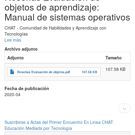
objetos de aprendizaje:
Manual de sistemas operativos
CHAT - Comunidad de Habilidades y Aprendizaje con
Tecnologías
Lee más
sobre
Reseñas
Archivo adjunto
Evaluación
Adjunto
Tamaño
de
objetos
107.58 KB
de
Reseñas Evaluación de objetos.pdf
107.58 KB
aprendizaje:
Manual
de
Fecha de publicación
sistemas
2020-04
operativos
Paginación
Siguie
››
págin
Suscribirse a Actas del Primer Encuentro En Linea CHAT:
Educación Mediada por Tecnología