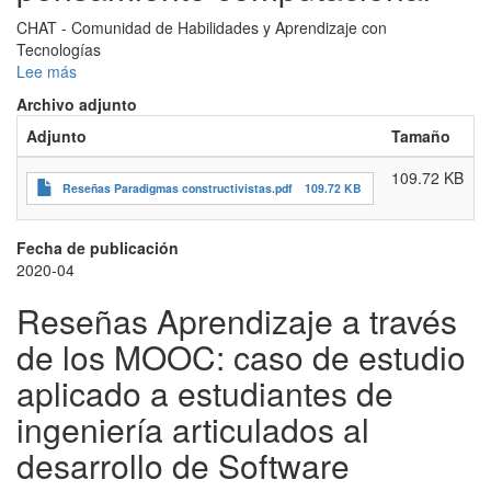
desarrollo
de
CHAT - Comunidad de Habilidades y Aprendizaje con
Software
Tecnologías
Lee más
sobre
Reseñas
Archivo adjunto
Paradigmas
Adjunto
Tamaño
constructivistas
para
109.72 KB
el
Reseñas Paradigmas constructivistas.pdf
109.72 KB
fortalecimiento
del
pensamiento
Fecha de publicación
computacional
2020-04
Reseñas Aprendizaje a través
de los MOOC: caso de estudio
aplicado a estudiantes de
ingeniería articulados al
desarrollo de Software