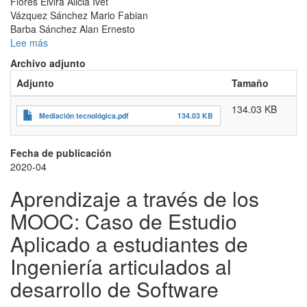
Flores Elvira Alicia Ivet
Vázquez Sánchez Mario Fabian
Barba Sánchez Alan Ernesto
Lee más
sobre
Mediación
Archivo adjunto
tecnológica
Adjunto
Tamaño
como
herramienta
134.03 KB
para
Mediación tecnológica.pdf
134.03 KB
brindar
asesoría
psicológica
Fecha de publicación
y
2020-04
supervisión
Aprendizaje a través de los
clínica
MOOC: Caso de Estudio
Aplicado a estudiantes de
Ingeniería articulados al
desarrollo de Software