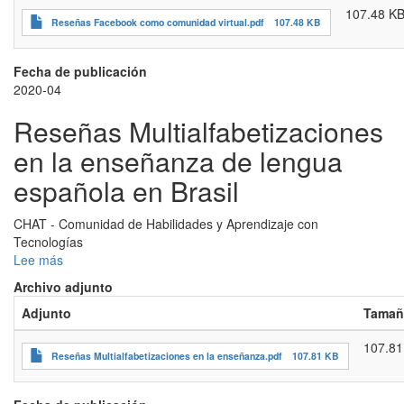
107.48 K
virtual
Reseñas Facebook como comunidad virtual.pdf
107.48 KB
de
aprendizaje
Fecha de publicación
2020-04
Reseñas Multialfabetizaciones
en la enseñanza de lengua
española en Brasil
CHAT - Comunidad de Habilidades y Aprendizaje con
Tecnologías
Lee más
sobre
Reseñas
Archivo adjunto
Multialfabetizaciones
Adjunto
Tamañ
en
la
107.81
enseñanza
Reseñas Multialfabetizaciones en la enseñanza.pdf
107.81 KB
de
lengua