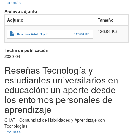
Software
Lee más
sobre
Reseñas
Archivo adjunto
AduLeT:
Adjunto
Tamaño
una
comunidad
126.06 KB
de
Reseñas AduLeT.pdf
126.06 KB
aprendizaje
sin
barreras
Fecha de publicación
para
2020-04
docentes
Reseñas Tecnología y
de
enseñanza
estudiantes universitarios en
superior
educación: un aporte desde
los entornos personales de
aprendizaje
CHAT - Comunidad de Habilidades y Aprendizaje con
Tecnologías
Lee más
sobre