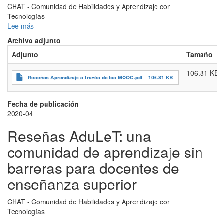
CHAT - Comunidad de Habilidades y Aprendizaje con
Tecnologías
Lee más
sobre
Reseñas
Archivo adjunto
Aprendizaje
Adjunto
Tamaño
a
través
106.81 K
de
Reseñas Aprendizaje a través de los MOOC.pdf
106.81 KB
los
MOOC:
caso
Fecha de publicación
de
2020-04
estudio
Reseñas AduLeT: una
aplicado
a
comunidad de aprendizaje sin
estudiantes
de
barreras para docentes de
ingeniería
enseñanza superior
articulados
al
desarrollo
CHAT - Comunidad de Habilidades y Aprendizaje con
de
Tecnologías