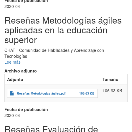
española
Fecha de publicación
en
2020-04
Brasil
Reseñas Metodologías ágiles
aplicadas en la educación
superior
CHAT - Comunidad de Habilidades y Aprendizaje con
Tecnologías
Lee más
sobre
Reseñas
Archivo adjunto
Metodologías
Adjunto
Tamaño
ágiles
aplicadas
106.63 KB
en
Reseñas Metodologías ágiles.pdf
106.63 KB
la
educación
superior
Fecha de publicación
2020-04
Reseñas Evaluación de