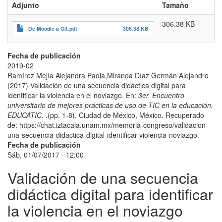
Adjunto
Tamaño
a
Git:
306.38 KB
Experiencia
De Moodle a Git.pdf
306.38 KB
con
el
uso
Fecha de publicación
de
2019-02
un
Ramírez Mejía Alejandra Paola,Miranda Díaz Germán Alejandro
sistema
(2017) Validación de una secuencia didáctica digital para
de
identificar la violencia en el noviazgo. En:
3er. Encuentro
control
universitario de mejores prácticas de uso de TIC en la educación,
de
EDUCATIC
. .(pp. 1-8). Ciudad de México, México. Recuperado
versiones
de: https://chat.iztacala.unam.mx/memoria-congreso/validacion-
(SCV)
una-secuencia-didactica-digital-identificar-violencia-noviazgo
para
Fecha de publicación
reemplazar
Sáb, 01/07/2017 - 12:00
a
Validación de una secuencia
un
sistema
didáctica digital para identificar
de
administración
la violencia en el noviazgo
de