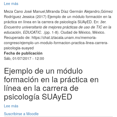
la
Lee más
sobre
enseñanza
Validación
Meza Cano José Manuel,Miranda Díaz Germán Alejandro,Gómez
(LMS)
de
Rodríguez Jessica (2017) Ejemplo de un módulo formación en la
una
práctica en línea en la carrera de psicología SUAyED. En:
3er.
secuencia
Encuentro universitario de mejores prácticas de uso de TIC en la
didáctica
educación, EDUCATIC
. .(pp. 1-8). Ciudad de México, México.
digital
Recuperado de: https://chat.iztacala.unam.mx/memoria-
para
congreso/ejemplo-un-modulo-formacion-practica-linea-carrera-
identificar
psicologia-suayed
la
Fecha de publicación
violencia
Sáb, 01/07/2017 - 12:00
en
el
Ejemplo de un módulo
noviazgo
formación en la práctica en
línea en la carrera de
psicología SUAyED
Lee más
sobre
Ejemplo
Suscribirse a Moodle
de