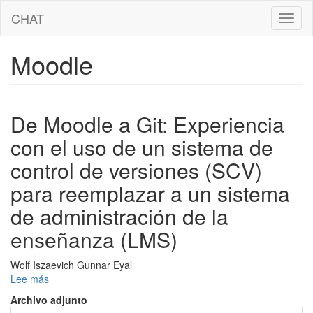
Pasar
CHAT
Toggl
al
naviga
contenido
principal
Moodle
De Moodle a Git: Experiencia
con el uso de un sistema de
control de versiones (SCV)
para reemplazar a un sistema
de administración de la
enseñanza (LMS)
Wolf Iszaevich Gunnar Eyal
Lee más
sobre
De
Archivo adjunto
Moodle