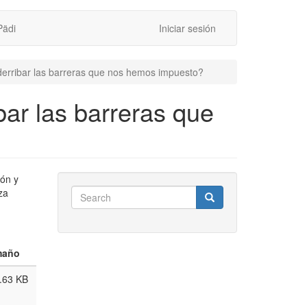
Pädi
Iniciar sesión
rribar las barreras que nos hemos impuesto?
ar las barreras que
ón y
Search
za
Search
Search
maño
.63 KB