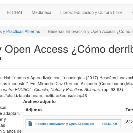
El CHAT
Mediateca
Libros: Educación y Cultura Libre
 y Prácticas Abiertas
Reseñas Innovación y Open Access ¿Cómo de
 Open Access ¿Cómo derrib
?
 Habilidades y Aprendizaje con Tecnologías (2017) Reseñas Innovaci
mos impuesto?. En:
Miranda Díaz Germán Alejandro(Coordinador),Me
cuentro EDUSOL: Ciencia, Datos y Prácticas Abiertas
. (pp. 98-98).
s://chat.iztacala.unam.mx/libro/8edusol/cap46
Archivo adjunto
esos
Adjunto
Ta
se adaptan.
er y
975
Reseñas Innovación y Open Access.pdf
975.63 KB
Las
n 5 años del