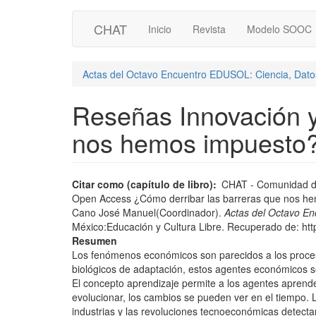
Main
User
Pasar
CHAT
Inicio
Revista
Modelo SOOC
al
navigation
account
contenido
principal
menu
Actas del Octavo Encuentro EDUSOL: Ciencia, Datos
Reseñas Innovación y
nos hemos impuesto
Citar como (capítulo de libro)
CHAT - Comunidad de
Open Access ¿Cómo derribar las barreras que nos he
Cano José Manuel(Coordinador).
Actas del Octavo En
México:Educación y Cultura Libre. Recuperado de: http
Resumen
Los fenómenos económicos son parecidos a los proc
biológicos de adaptación, estos agentes económicos 
El concepto aprendizaje permite a los agentes aprend
evolucionar, los cambios se pueden ver en el tiempo. 
industrias y las revoluciones tecnoeconómicas detecta