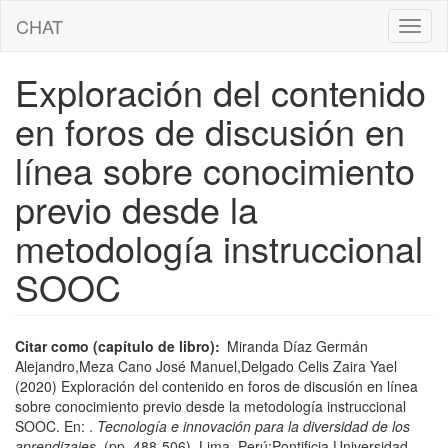
Pasar
CHAT
Toggl
al
naviga
contenido
principal
Exploración del contenido
en foros de discusión en
línea sobre conocimiento
previo desde la
metodología instruccional
SOOC
Citar como (capítulo de libro)
Miranda Díaz Germán
Alejandro,Meza Cano José Manuel,Delgado Celis Zaira Yael
(2020) Exploración del contenido en foros de discusión en línea
sobre conocimiento previo desde la metodología instruccional
SOOC. En:
.
Tecnología e innovación para la diversidad de los
aprendizajes
. (pp. 488-506). Lima, Perú:Pontificia Universidad