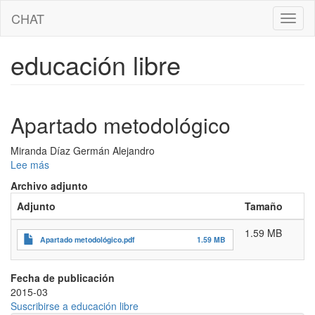
Pasar
CHAT
Toggl
al
naviga
contenido
principal
educación libre
Apartado metodológico
Miranda Díaz Germán Alejandro
Lee más
sobre
Apartado
Archivo adjunto
metodológico
Adjunto
Tamaño
1.59 MB
Apartado metodológico.pdf
1.59 MB
Fecha de publicación
2015-03
Suscribirse a educación libre